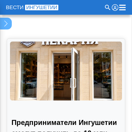
Программа телепередач
ВЕСТИ
ИНГУШЕТИИ
Проекты
Радио
Прямой эфир
О нас
Предприниматели Ингушетии