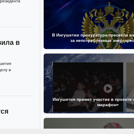
Президента
В Ингушетии прокуратура пресекла в
за непотребленные энергоре
вила в
ушетия
елу в
Ингушетия примет участие в проекте
марафон»
тся
ны: внимание