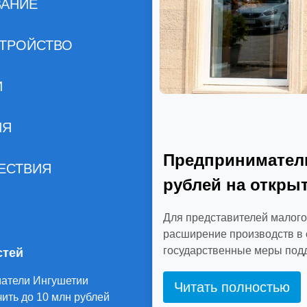
ВАНИЕ
ТРОЙСТВО
И
ИЯ
Предприниматели
ЕСТВИЯ
рублей на откры
Для представителей малого
расширение производств в 
государственные меры под
стей
атели Ингушетии
Читать полностью
чить до 10 млн рублей