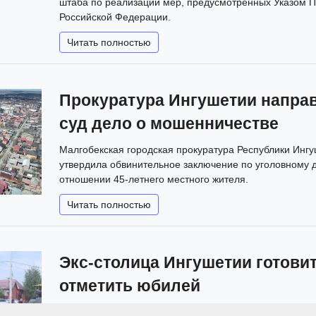
штаба по реализации мер, предусмотренных Указом 
Российской Федерации.
Читать полностью
Прокуратура Ингушетии напра
суд дело о мошенничестве
Малгобекская городская прокуратура Республики Инг
утвердила обвинительное заключение по уголовному д
отношении 45-летнего местного жителя.
Читать полностью
Экс-столица Ингушетии готови
отметить юбилей
План обновления включает не только центральные зо