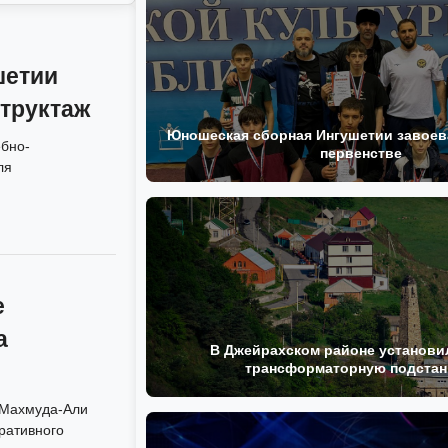
шетии
труктаж
Юношеская сборная Ингушетии завоева
ебно-
первенстве
ля
е
а
В Джейрахском районе установи
трансформаторную подста
 Махмуда-Али
ративного