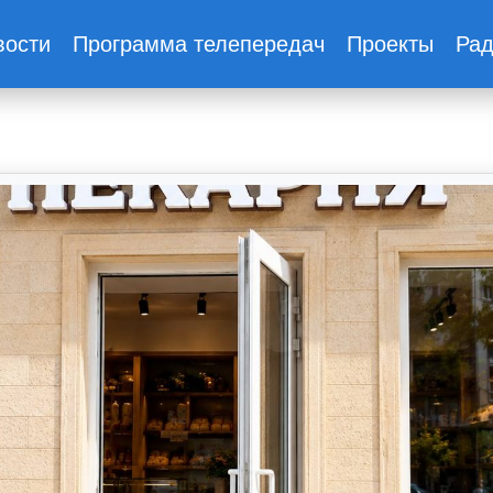
вости
Программа телепередач
Проекты
Ра